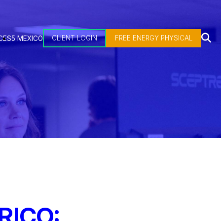
CLIENT LOGIN
FREE ENERGY PHYSICAL
CES
5 MEXICO
RICO: