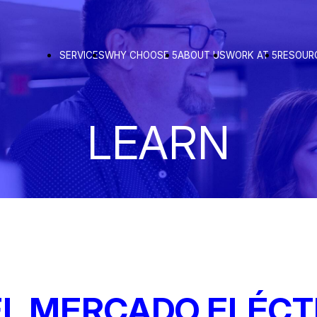
SERVICES
WHY CHOOSE 5
ABOUT US
WORK AT 5
RESOUR
LEARN
L MERCADO ELÉCT