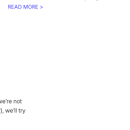
READ MORE >
we’re not
, we’ll try