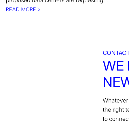
proposed data centers are requesting...
READ MORE >
CONTACT
WE 
NEW
Whatever 
the right 
to connect